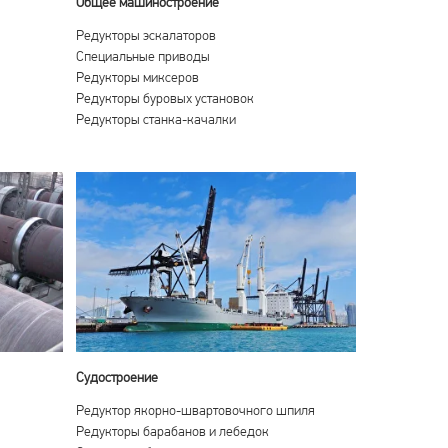
Общее машиностроение
Редукторы эскалаторов
Специальные приводы
Редукторы миксеров
Редукторы буровых установок
Редукторы станка-качалки
Судостроение
Редуктор якорно-швартовочного шпиля
Редукторы барабанов и лебедок