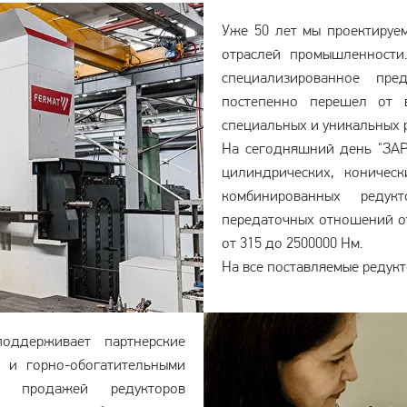
Уже 50 лет мы проектируе
отраслей промышленности.
специализированное пр
постепенно перешел от 
специальных и уникальных 
На сегодняшний день "ЗАР
цилиндрических, коническ
комбинированных редук
передаточных отношений о
от 315 до 2500000 Нм.
На все поставляемые редукт
оддерживает партнерские
 и горно-обогатительными
и продажей редукторов