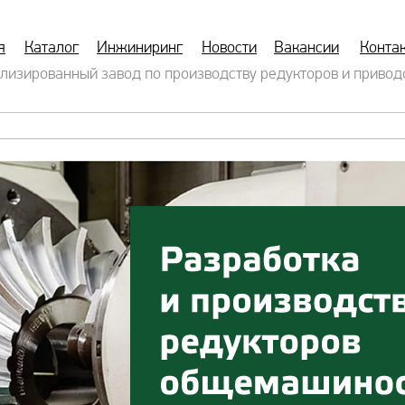
я
Каталог
Инжиниринг
Новости
Вакансии
Конта
лизированный завод по производству редукторов и привод