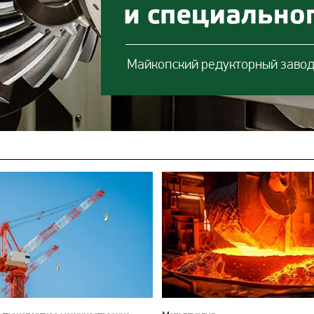
Майкопский редукторный заво