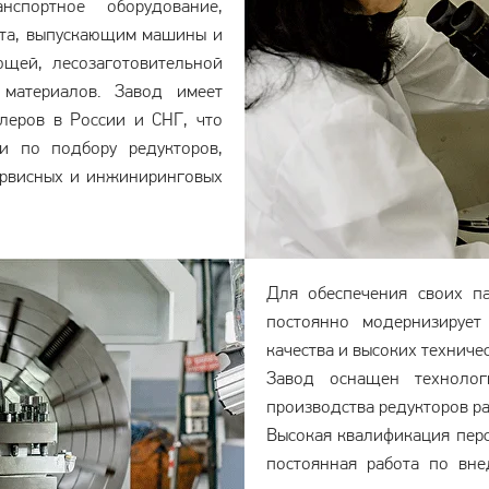
нспортное оборудование,
рта, выпускающим машины и
ющей, лесозаготовительной
материалов. Завод имеет
леров в России и СНГ, что
и по подбору редукторов,
ервисных и инжиниринговых
Для обеспечения своих 
постоянно модернизирует
качества и высоких техниче
Завод оснащен технолог
производства редукторов р
Высокая квалификация перс
постоянная работа по вн