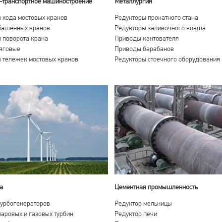
транспортное машиностроение
Металлургия
 хода мостовых кранов
Редукторы прокатного стана
башенных кранов
Редукторы заливочного ковша
 поворота крана
Приводы кантователя
яговые
Приводы барабанов
 тележек мостовых кранов
Редукторы стоечного оборудования
а
Цементная промышленность
урбогенераторов
Редуктор мельницы
аровых и газовых турбин
Редуктор печи