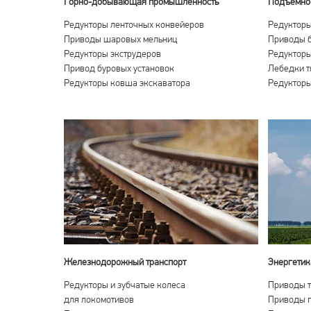
Горно-добывающая промышленность
Подъемно-
Редукторы ленточных конвейеров
Редукторы
Приводы шаровых мельниц
Приводы 
Редукторы экструдеров
Редукторы
Привод буровых установок
Лебедки т
Редукторы ковша экскаватора
Редукторы
Железнодорожный транспорт
Энергетик
Редукторы и зубчатые колеса
Приводы т
для локомотивов
Приводы п