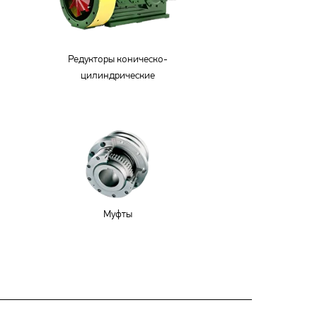
Редукторы коническо-
цилиндрические
Муфты