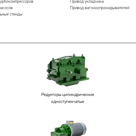
урбокомпрессоров
Привод укладчика
насосов
Привод вагоноопрокидывателей
ьные стенды
Редукторы цилиндрические
одноступенчатые