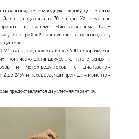
м и производим приводную технику для многих
 Завод, созданный в 70-е годы XX века, как
едприятие в системе Минстанкопрома СССР
выпуска серийной продукции к производству
редукторов.
ЕМ" готов предложить более 700 типоразмеров
их, коническо-цилиндрических, планетарных и
торов и мотор-редукторов, с диапазоном
т 2 до 2469 и передаваемым крутящим моментом
оры предоставляется двухлетняя гарантия.